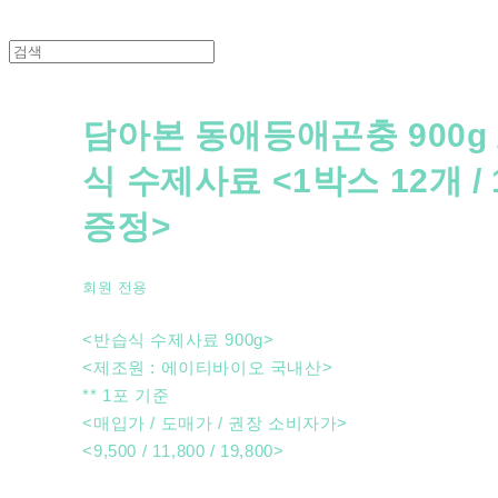
담아본 동애등애곤충 900g 
식 수제사료 <1박스 12개 / 
증정>
회원 전용
<반습식 수제사료 900g>
<제조원 : 에이티바이오 국내산>
** 1포 기준
<매입가 / 도매가 / 권장 소비자가>
<9,500 / 11,800 / 19,800>