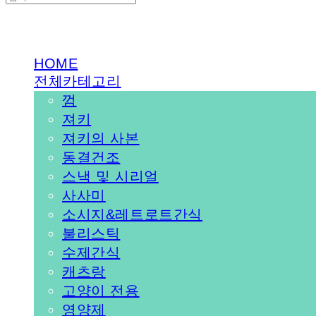
PEDICAL SHOP
HOME
전체카테고리
껌
져키
져키의 사본
동결건조
스낵 및 시리얼
사사미
소시지&레트로트간식
불리스틱
수제간식
캐츠랑
고양이 전용
영양제