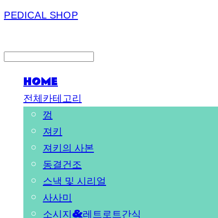
PEDICAL SHOP
LOG IN
로그인
HOME
전체카테고리
껌
져키
져키의 사본
동결건조
스낵 및 시리얼
사사미
소시지&레트로트간식