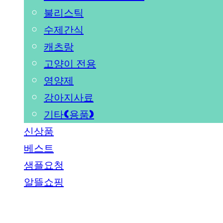
불리스틱
수제간식
캐츠랑
고양이 전용
영양제
강아지사료
기타(용품)
신상품
베스트
샘플요청
알뜰쇼핑
PEDICAL SHOP