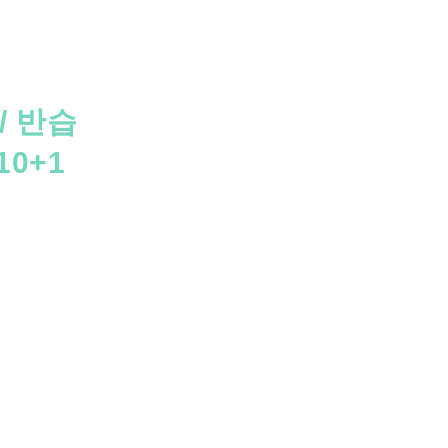
/ 반습
10+1