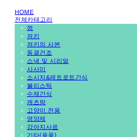
HOME
전체카테고리
껌
져키
져키의 사본
동결건조
스낵 및 시리얼
사사미
소시지&레트로트간식
불리스틱
수제간식
캐츠랑
고양이 전용
영양제
강아지사료
기타(용품)