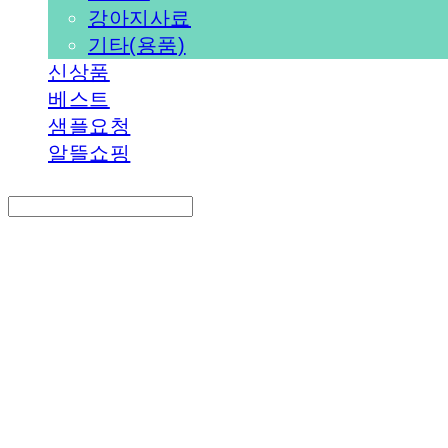
강아지사료
기타(용품)
신상품
베스트
샘플요청
알뜰쇼핑
Search
검색
Log In
로그인
Cart
장바구니
PEDICAL SHOP