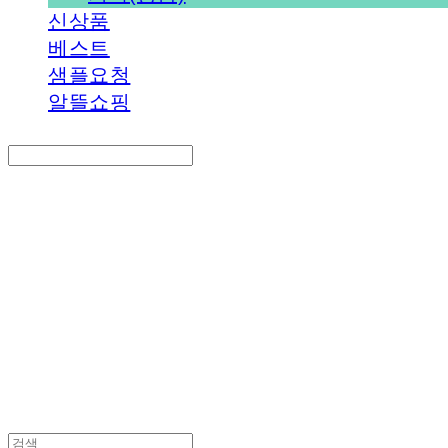
신상품
베스트
샘플요청
알뜰쇼핑
Search
검색
Log In
로그인
Cart
장바구니
PEDICAL SHOP