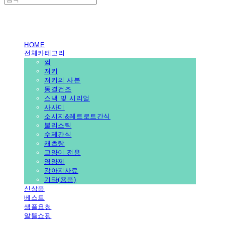
PEDICAL SHOP
HOME
전체카테고리
껌
져키
져키의 사본
동결건조
스낵 및 시리얼
사사미
소시지&레트로트간식
불리스틱
수제간식
캐츠랑
고양이 전용
영양제
강아지사료
기타(용품)
신상품
베스트
샘플요청
알뜰쇼핑