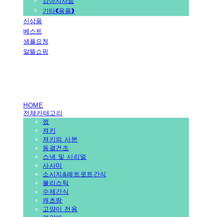
강아지사료
기타(용품)
신상품
베스트
샘플요청
알뜰쇼핑
PEDICAL SHOP
HOME
전체카테고리
껌
져키
져키의 사본
동결건조
스낵 및 시리얼
사사미
소시지&레트로트간식
불리스틱
수제간식
캐츠랑
고양이 전용