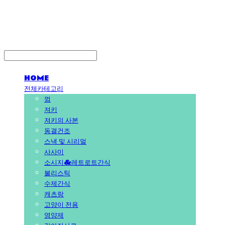
PEDICAL SHOP
HOME
전체카테고리
껌
져키
져키의 사본
동결건조
스낵 및 시리얼
사사미
소시지&레트로트간식
불리스틱
수제간식
캐츠랑
고양이 전용
영양제