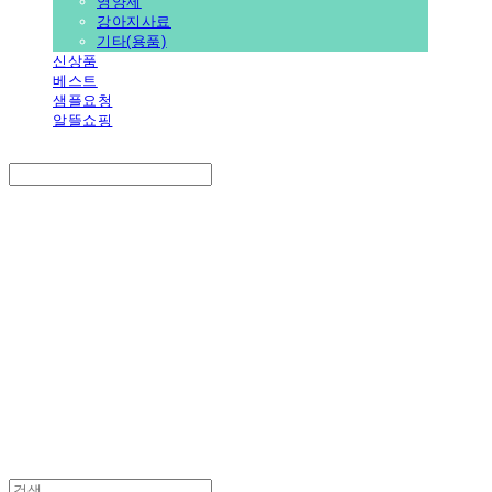
영양제
강아지사료
기타(용품)
신상품
베스트
샘플요청
알뜰쇼핑
Search
검색
Log In
로그인
Cart
장바구니
PEDICAL SHOP