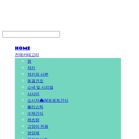
PEDICAL SHOP
HOME
전체카테고리
껌
져키
져키의 사본
동결건조
스낵 및 시리얼
사사미
소시지&레트로트간식
불리스틱
수제간식
캐츠랑
고양이 전용
영양제