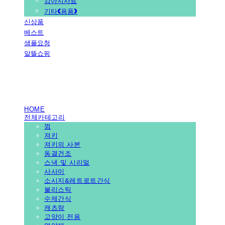
강아지사료
기타(용품)
신상품
베스트
샘플요청
알뜰쇼핑
PEDICAL SHOP
HOME
전체카테고리
껌
져키
져키의 사본
동결건조
스낵 및 시리얼
사사미
소시지&레트로트간식
불리스틱
수제간식
캐츠랑
고양이 전용