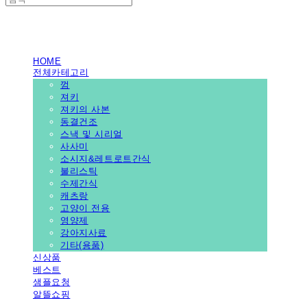
PEDICAL SHOP
HOME
전체카테고리
껌
져키
져키의 사본
동결건조
스낵 및 시리얼
사사미
소시지&레트로트간식
불리스틱
수제간식
캐츠랑
고양이 전용
영양제
강아지사료
기타(용품)
신상품
베스트
샘플요청
알뜰쇼핑