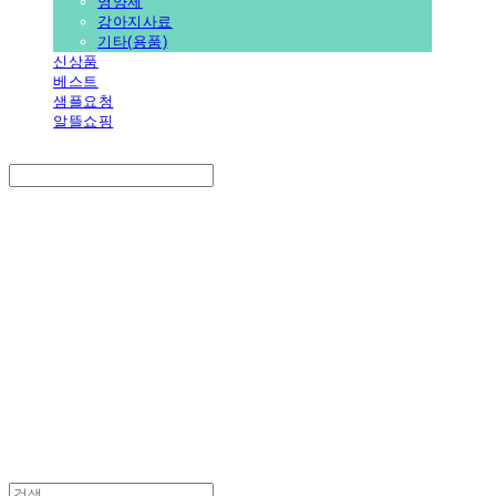
영양제
강아지사료
기타(용품)
신상품
베스트
샘플요청
알뜰쇼핑
Search
검색
Log In
로그인
Cart
장바구니
PEDICAL SHOP