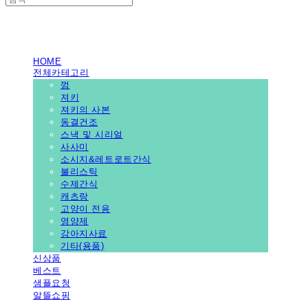
PEDICAL SHOP
HOME
전체카테고리
껌
져키
져키의 사본
동결건조
스낵 및 시리얼
사사미
소시지&레트로트간식
불리스틱
수제간식
캐츠랑
고양이 전용
영양제
강아지사료
기타(용품)
신상품
베스트
샘플요청
알뜰쇼핑