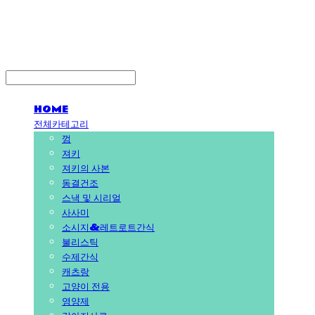
PEDICAL SHOP
HOME
전체카테고리
껌
져키
져키의 사본
동결건조
스낵 및 시리얼
사사미
소시지&레트로트간식
불리스틱
수제간식
캐츠랑
고양이 전용
영양제