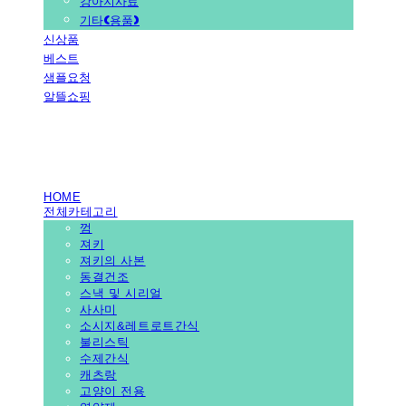
강아지사료
기타(용품)
신상품
베스트
샘플요청
알뜰쇼핑
PEDICAL SHOP
HOME
전체카테고리
껌
져키
져키의 사본
동결건조
스낵 및 시리얼
사사미
소시지&레트로트간식
불리스틱
수제간식
캐츠랑
고양이 전용