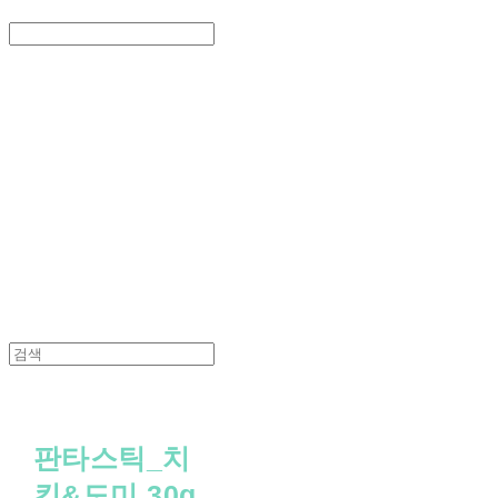
Search
검색
Log In
로그인
Cart
장바구니
PEDICAL SHOP
판타스틱_치
킨&도미 30g