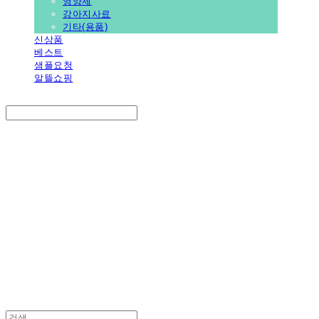
영양제
강아지사료
기타(용품)
신상품
베스트
샘플요청
알뜰쇼핑
Search
검색
Log In
로그인
Cart
장바구니
PEDICAL SHOP