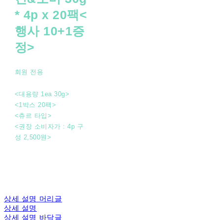
* 4p x 20팩<
행사 10+1증
정>
회원 전용
<대용량 1ea 30g>
<1박스 20팩>
<츄르 타입>
<권장 소비자가 : 4p 구
성 2,500원>
상세 설명 머리글
상세 설명
상세 설명 바닥글