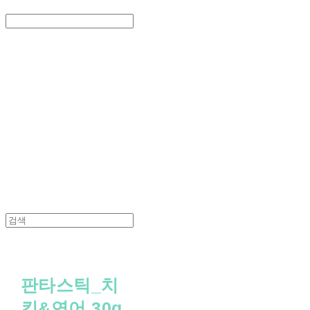
Search
검색
Log In
로그인
Cart
장바구니
PEDICAL SHOP
판타스틱_치
킨&연어 30g