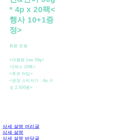
* 4p x 20팩<
행사 10+1증
정>
회원 전용
<대용량 1ea 30g>
<1박스 20팩>
<츄르 타입>
<권장 소비자가 : 4p 구
성 2,500원>
상세 설명 머리글
상세 설명
상세 설명 바닥글