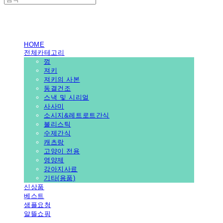
PEDICAL SHOP
HOME
전체카테고리
껌
져키
져키의 사본
동결건조
스낵 및 시리얼
사사미
소시지&레트로트간식
불리스틱
수제간식
캐츠랑
고양이 전용
영양제
강아지사료
기타(용품)
신상품
베스트
샘플요청
알뜰쇼핑