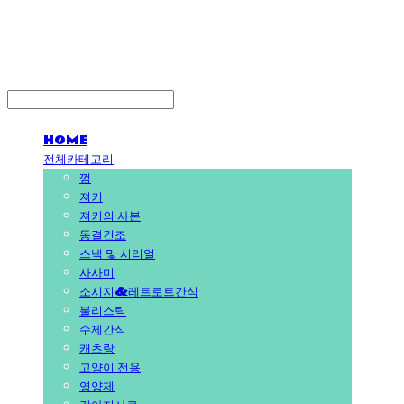
PEDICAL SHOP
HOME
전체카테고리
껌
져키
져키의 사본
동결건조
스낵 및 시리얼
사사미
소시지&레트로트간식
불리스틱
수제간식
캐츠랑
고양이 전용
영양제