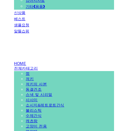
강아지사료
기타(용품)
신상품
베스트
샘플요청
알뜰쇼핑
PEDICAL SHOP
HOME
전체카테고리
껌
져키
져키의 사본
동결건조
스낵 및 시리얼
사사미
소시지&레트로트간식
불리스틱
수제간식
캐츠랑
고양이 전용