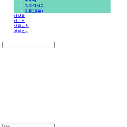
영양제
강아지사료
기타(용품)
신상품
베스트
샘플요청
알뜰쇼핑
Search
검색
Log In
로그인
Cart
장바구니
PEDICAL SHOP