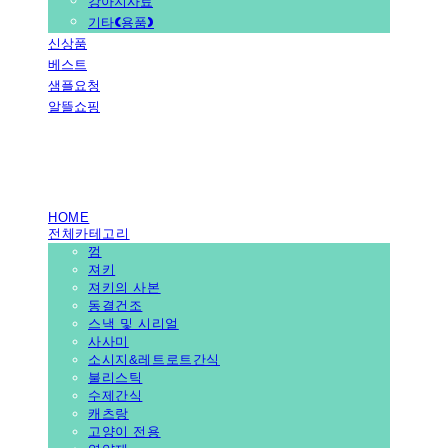
강아지사료
기타(용품)
신상품
베스트
샘플요청
알뜰쇼핑
PEDICAL SHOP
HOME
전체카테고리
껌
져키
져키의 사본
동결건조
스낵 및 시리얼
사사미
소시지&레트로트간식
불리스틱
수제간식
캐츠랑
고양이 전용