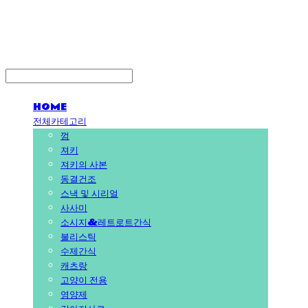
PEDICAL SHOP
HOME
전체카테고리
껌
져키
져키의 사본
동결건조
스낵 및 시리얼
사사미
소시지&레트로트간식
불리스틱
수제간식
캐츠랑
고양이 전용
영양제