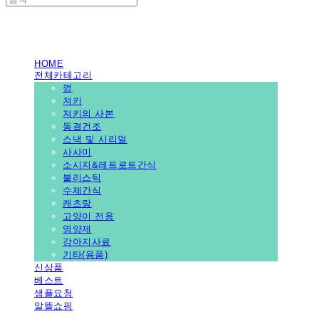
PEDICAL SHOP
HOME
전체카테고리
껌
져키
져키의 사본
동결건조
스낵 및 시리얼
사사미
소시지&레트로트간식
불리스틱
수제간식
캐츠랑
고양이 전용
영양제
강아지사료
기타(용품)
신상품
베스트
샘플요청
알뜰쇼핑