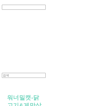
Search
검색
Log In
로그인
Cart
장바구니
PEDICAL SHOP
워너밀캣-닭
고기&게맛살