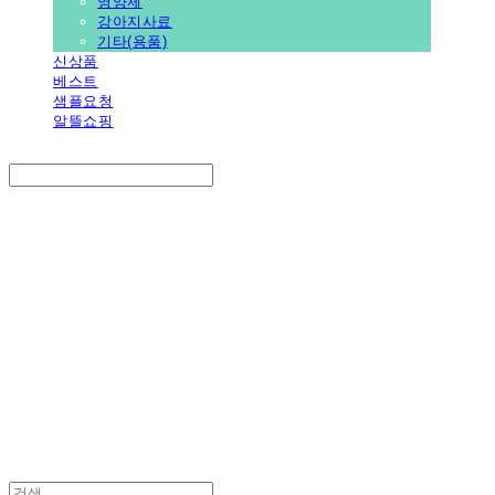
영양제
강아지사료
기타(용품)
신상품
베스트
샘플요청
알뜰쇼핑
Search
검색
Log In
로그인
Cart
장바구니
PEDICAL SHOP