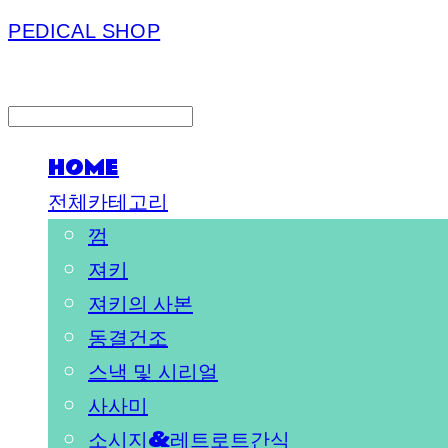
PEDICAL SHOP
LOG IN
로그인
HOME
전체카테고리
껌
져키
져키의 사본
동결건조
스낵 및 시리얼
사사미
소시지&레트로트간식