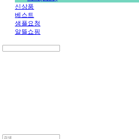
신상품
베스트
샘플요청
알뜰쇼핑
Search
검색
Log In
로그인
Cart
장바구니
PEDICAL SHOP