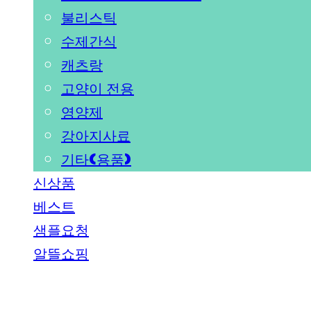
불리스틱
수제간식
캐츠랑
고양이 전용
영양제
강아지사료
기타(용품)
신상품
베스트
샘플요청
알뜰쇼핑
PEDICAL SHOP