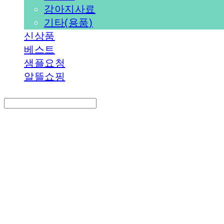
강아지사료
기타(용품)
신상품
베스트
샘플요청
알뜰쇼핑
Search
검색
Log In
로그인
Cart
장바구니
PEDICAL SHOP