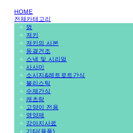
HOME
전체카테고리
껌
져키
져키의 사본
동결건조
스낵 및 시리얼
사사미
소시지&레트로트간식
불리스틱
수제간식
캐츠랑
고양이 전용
영양제
강아지사료
기타(용품)