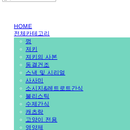
PEDICAL SHOP
HOME
전체카테고리
껌
져키
져키의 사본
동결건조
스낵 및 시리얼
사사미
소시지&레트로트간식
불리스틱
수제간식
캐츠랑
고양이 전용
영양제