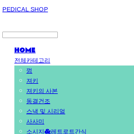
PEDICAL SHOP
LOG IN
로그인
HOME
전체카테고리
껌
져키
져키의 사본
동결건조
스낵 및 시리얼
사사미
소시지&레트로트간식