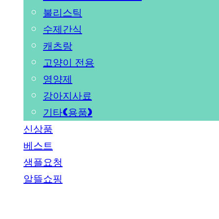
불리스틱
수제간식
캐츠랑
고양이 전용
영양제
강아지사료
기타(용품)
신상품
베스트
샘플요청
알뜰쇼핑
PEDICAL SHOP