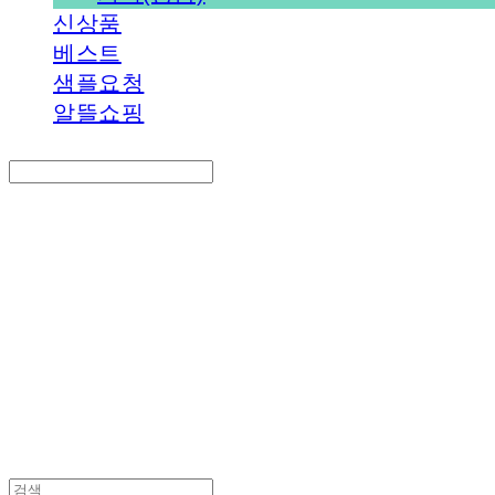
신상품
베스트
샘플요청
알뜰쇼핑
Search
검색
Log In
로그인
Cart
장바구니
PEDICAL SHOP