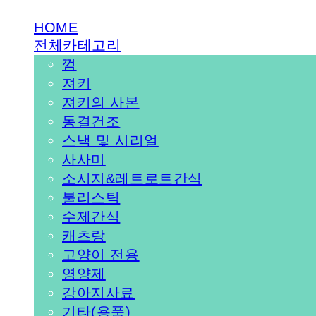
HOME
전체카테고리
껌
져키
져키의 사본
동결건조
스낵 및 시리얼
사사미
소시지&레트로트간식
불리스틱
수제간식
캐츠랑
고양이 전용
영양제
강아지사료
기타(용품)