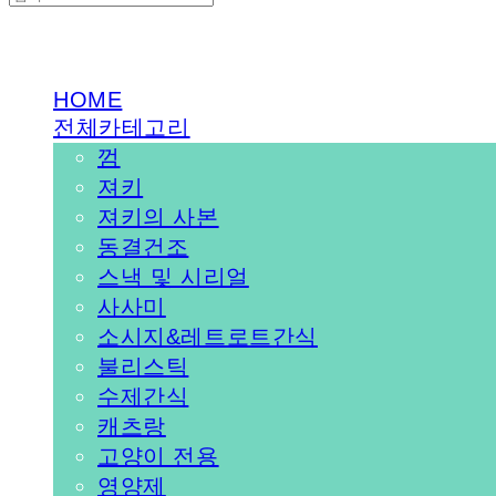
PEDICAL SHOP
HOME
전체카테고리
껌
져키
져키의 사본
동결건조
스낵 및 시리얼
사사미
소시지&레트로트간식
불리스틱
수제간식
캐츠랑
고양이 전용
영양제