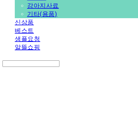
강아지사료
기타(용품)
신상품
베스트
샘플요청
알뜰쇼핑
Search
검색
Log In
로그인
Cart
장바구니
PEDICAL SHOP