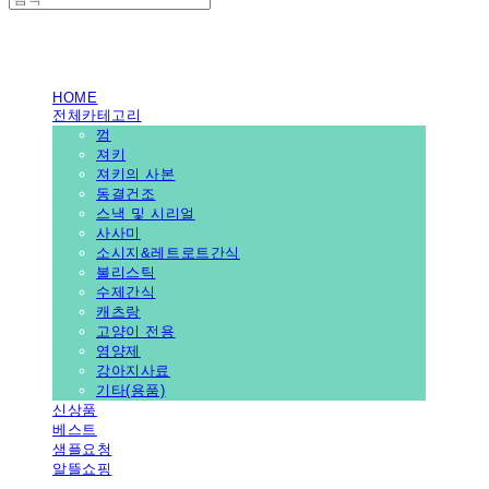
PEDICAL SHOP
HOME
전체카테고리
껌
져키
져키의 사본
동결건조
스낵 및 시리얼
사사미
소시지&레트로트간식
불리스틱
수제간식
캐츠랑
고양이 전용
영양제
강아지사료
기타(용품)
신상품
베스트
샘플요청
알뜰쇼핑