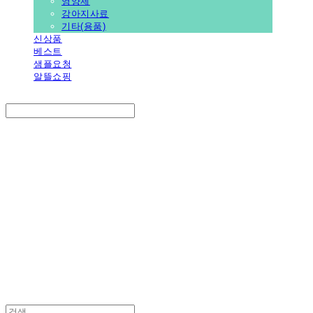
영양제
강아지사료
기타(용품)
신상품
베스트
샘플요청
알뜰쇼핑
Search
검색
Log In
로그인
Cart
장바구니
PEDICAL SHOP