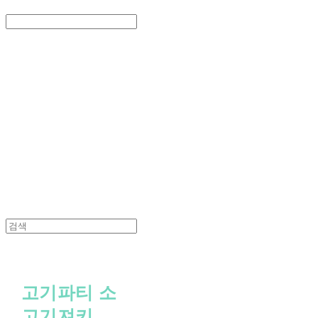
Search
검색
Log In
로그인
Cart
장바구니
PEDICAL SHOP
고기파티 소
고기져키