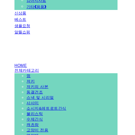
강아지사료
기타(용품)
신상품
베스트
샘플요청
알뜰쇼핑
PEDICAL SHOP
HOME
전체카테고리
껌
져키
져키의 사본
동결건조
스낵 및 시리얼
사사미
소시지&레트로트간식
불리스틱
수제간식
캐츠랑
고양이 전용