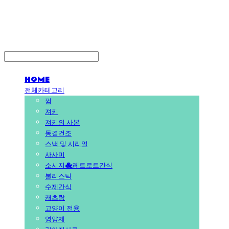
PEDICAL SHOP
HOME
전체카테고리
껌
져키
져키의 사본
동결건조
스낵 및 시리얼
사사미
소시지&레트로트간식
불리스틱
수제간식
캐츠랑
고양이 전용
영양제