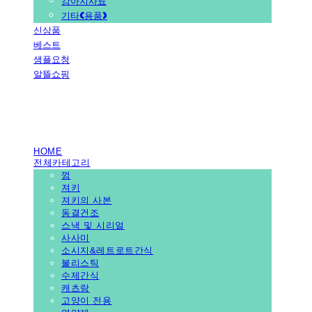
강아지사료
기타(용품)
신상품
베스트
샘플요청
알뜰쇼핑
PEDICAL SHOP
HOME
전체카테고리
껌
져키
져키의 사본
동결건조
스낵 및 시리얼
사사미
소시지&레트로트간식
불리스틱
수제간식
캐츠랑
고양이 전용