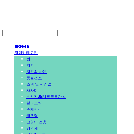
PEDICAL SHOP
HOME
전체카테고리
껌
져키
져키의 사본
동결건조
스낵 및 시리얼
사사미
소시지&레트로트간식
불리스틱
수제간식
캐츠랑
고양이 전용
영양제