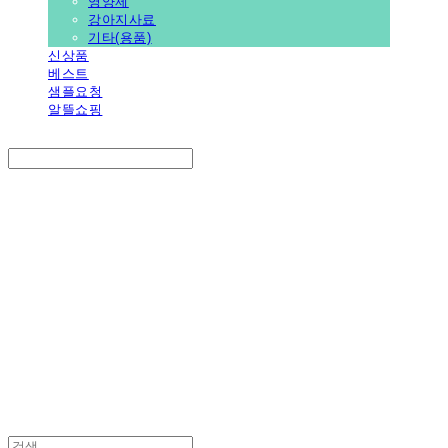
영양제
강아지사료
기타(용품)
신상품
베스트
샘플요청
알뜰쇼핑
Search
검색
Log In
로그인
Cart
장바구니
PEDICAL SHOP