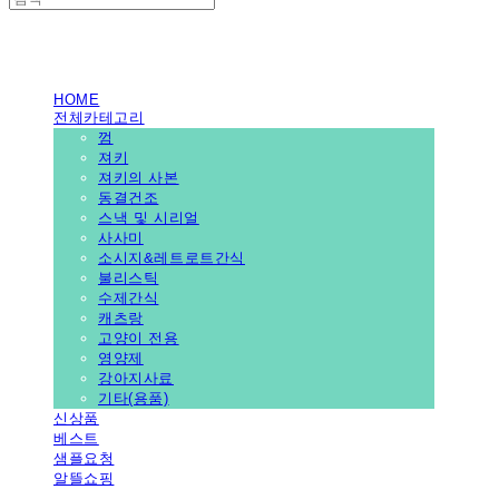
PEDICAL SHOP
HOME
전체카테고리
껌
져키
져키의 사본
동결건조
스낵 및 시리얼
사사미
소시지&레트로트간식
불리스틱
수제간식
캐츠랑
고양이 전용
영양제
강아지사료
기타(용품)
신상품
베스트
샘플요청
알뜰쇼핑