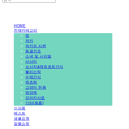
PEDICAL SHOP
HOME
전체카테고리
껌
져키
져키의 사본
동결건조
스낵 및 시리얼
사사미
소시지&레트로트간식
불리스틱
수제간식
캐츠랑
고양이 전용
영양제
강아지사료
기타(용품)
신상품
베스트
샘플요청
알뜰쇼핑