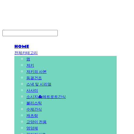
PEDICAL SHOP
HOME
전체카테고리
껌
져키
져키의 사본
동결건조
스낵 및 시리얼
사사미
소시지&레트로트간식
불리스틱
수제간식
캐츠랑
고양이 전용
영양제