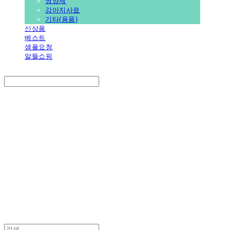
영양제
강아지사료
기타(용품)
신상품
베스트
샘플요청
알뜰쇼핑
Search
검색
Log In
로그인
Cart
장바구니
PEDICAL SHOP