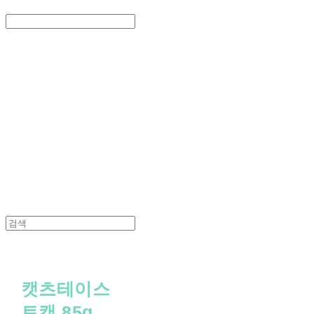
Search
검색
Log In
로그인
Cart
장바구니
PEDICAL SHOP
캣츠테이스
트캔 85g