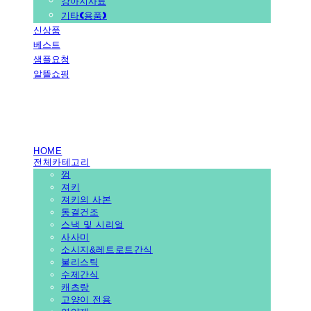
강아지사료
기타(용품)
신상품
베스트
샘플요청
알뜰쇼핑
PEDICAL SHOP
HOME
전체카테고리
껌
져키
져키의 사본
동결건조
스낵 및 시리얼
사사미
소시지&레트로트간식
불리스틱
수제간식
캐츠랑
고양이 전용